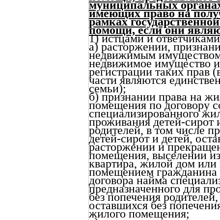
муниципальных органах
имеющих право на полу
рамках государственно
помощи, если они являю
1) истцами и ответчиками
а) расторжении, признан
недвижимым имуществом, 
недвижимое имущество и с
регистрации таких прав (
части являются единств
семьи);
б) признании права на ж
помещения по договору с
специализированного жил
проживания детей-сирот и
родителей, в том числе п
детей-сирот и детей, ост
расторжении и прекращен
помещения, выселении из
квартира, жилой дом или
помещением гражданина и
договора найма специали
предназначенного для пр
без попечения родителей, 
оставшихся без попечения
жилого помещения;