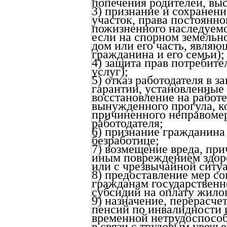
попечения родителей, вы
3) признание и сохранени
участок, права постоянно
пожизненного наследуемо
если на спорном земельно
дом или его часть, явл
гражданина и его семьи);
4) защита прав потребит
услуг);
5) отказ работодателя в 
гарантии, установленны
восстановление на работе,
вынужденного прогула, к
причиненного неправоме
работодателя;
6) признание гражданина
безработице;
7) возмещение вреда, пр
иным повреждением здоро
или с чрезвычайной ситу
8) предоставление мер с
гражданам государственн
субсидий на оплату жило
9) назначение, перерасче
пенсий по инвалидности 
временной нетрудоспособ
в связи с трудовым увеч