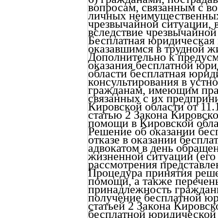
вопросам, связанным с в
личных неимущественных 
чрезвычайной ситуации, 
вследствие чрезвычайной
Бесплатная юридическая 
оказавшимся в трудной ж
Дополнительно к предус
оказания бесплатной юр
области бесплатная юрид
консультирования в устн
гражданам, имеющим право
связанных с их предприн
Кировской области от 11
статью 2 Закона Кировск
помощи в Кировской обла
Решение об оказании бе
отказе в оказании беспл
адвокатом в день обраще
жизненной ситуации (его 
рассмотрения представле
Процедура принятия реш
помощи, а также перечен
принадлежность граждани
получение бесплатной юр
статьей 2 Закона Кировск
бесплатной юридической