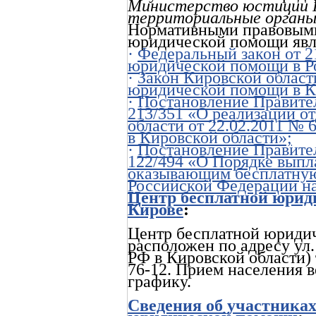
Министерство юстиции Р
территориальные органы
Нормативными правовыми 
юридической помощи явл
·
Федеральный закон от 2
юридической помощи в Р
·
Закон Кировской област
юридической помощи в К
·
Постановление Правител
213/351 «О реализации о
области от 22.02.2011 №
в Кировской области»;
·
Постановление Правител
122/494 «О Порядке выпл
оказывающим бесплатну
Российской Федерации на
Центр бесплатной юрид
Кирове
:
Центр бесплатной юридич
расположен по адресу ул.
РФ в Кировской области) 
76-12. Прием населения в
графику.
Сведения об участниках