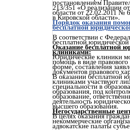
постановлением Правител
213/351 «О реализации о
области от 22.02.2011 №
в Кировской области».
Порядок оказания помо
бесплатной юридическ
В соответствии с Федера
бесплатной юридической
Оказание бесплатной 
клиниками:
Юридические клиники мо
помощь в виде правового
форме, составления заявл
документов правового хар
В оказании бесплатной 
клиниками участвуют ли
специальности в образов
образования, под контро
образование, ответственн
деятельность юридическо
высшего образования.
Негосударственные цен
В целях оказания гражд
некоммерческие организац
адвокатские палаты субъ