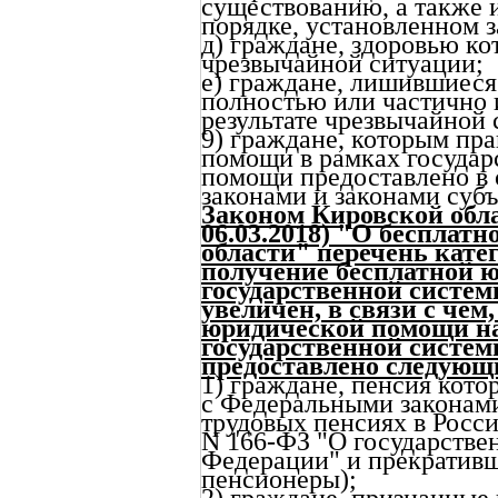
существованию, а также 
порядке, установленном 
д) граждане, здоровью ко
чрезвычайной ситуации;
е) граждане, лишившиес
полностью или частично 
результате чрезвычайной 
9) граждане, которым пр
помощи в рамках государ
помощи предоставлено в
законами и законами суб
Законом Кировской облас
06.03.2018) "О бесплат
области" перечень кате
получение бесплатной 
государственной систе
увеличен, в связи с чем
юридической помощи на
государственной систе
предоставлено следующ
1) граждане, пенсия кото
с Федеральными законами
трудовых пенсиях в Росси
N 166-ФЗ "О государстве
Федерации" и прекративш
пенсионеры);
2) граждане, признанные 