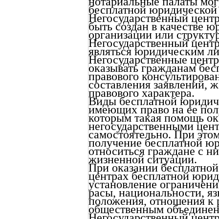
нотариальные палаты мог
бесплатной юридической
Негосударственный цент
быть создан в качестве ю
организации или структу
Негосударственный цент
являться юридическим л
Негосударственные цент
оказывать гражданам бе
правового консультирова
составления заявлений, ж
правового характера.
Виды бесплатной юридич
имеющих право на ее пол
которым такая помощь ок
негосударственными цен
самостоятельно. При это
получение бесплатной ю
относиться граждане с н
жизненной ситуации.
При оказании бесплатно
центрах бесплатной юрид
установление ограничени
расы, национальности, я
положения, отношения к 
общественным объединен
Негосударственный центр