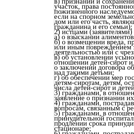
в) признании и сохранен
участок, права постоянно
пожизненного наследуемо
если на спорном земельно
дом или его часть, явл
гражданина и его семьи);
2) истцами (заявителями)
а) о взыскании алиментов
б) о возмещении вреда, 
или иным повреждением з
деятельностью или с чре
в) об установлении усыно
отношении детей-сирот и 
о заключении договора о
над такими детьми;
г) об обеспечении мер г
детям-сиротам, детям, ос
числа детей-сирот и дете
3) гражданами, в отноше
заявление о признании и
4) гражданами, пострада
вопросам, связанным с р
5) гражданами, в отноше
принудительной госпитал
продлении срока принуди
стационаре;
6) гражданами, пострада