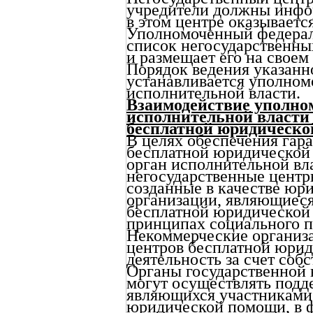
учредители должны инфор
в этом центре оказывает
Уполномоченный федерал
список негосударственн
и размещает его на своем
Порядок ведения указанн
устанавливается уполно
исполнительной власти.
Взаимодействие уполно
исполнительной власти 
бесплатной юридическо
В целях обеспечения гар
бесплатной юридическо
орган исполнительной вл
негосударственные цент
созданные в качестве юр
организации, являющиеся
бесплатной юридической
принципах социального п
Некоммерческие организа
центров бесплатной юри
деятельность за счет соб
Органы государственной 
могут осуществлять подд
являющихся участниками
юридической помощи, в ф