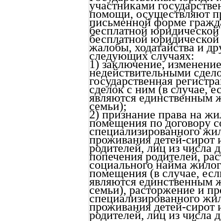
участниками государстве
помощи, осуществляют пр
письменной форме гражд
бесплатной юридической 
бесплатной юридической 
жалобы, ходатайства и др
следующих случаях:
1) заключение, изменение
недействительными сдел
государственная регистр
сделок с ним (в случае, 
являются единственным 
семьи);
2) признание права на ж
помещения по договору с
специализированного жил
проживания детей-сирот и
родителей, лиц из числа д
попечения родителей, ра
социального найма жилог
помещения (в случае, есл
являются единственным 
семьи), расторжение и п
специализированного жил
проживания детей-сирот и
родителей, лиц из числа д