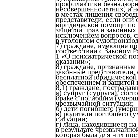
профилактики безнадзор
несовершеннолетних, и 
в местах лишения свободы
представители, если они
юридической помощи по в
защитой прав и законных
исключением вопросов, 
в уголовном судопроизвод
7) граждане, имеющие п
соответствии с Законом 
1 «О психиатрической по
оказании»;
8) граждане, признанные
законные представители,
бесплатной юридической 
обеспечением и защитой 
8.1) граждане, пострадав
а) супруг (супруга), сос
браке с погибшим (умерши
чрезвычайной ситуации;
б) дети погибшего (умерш
в) родители погибшего (у
ситуации;
г) лица, находившиеся н
в результате чрезвычайно
которая была для них по