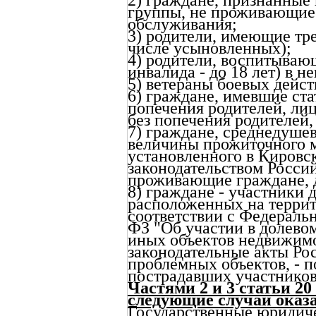
группы, не проживающие
обслуживания;
3) родители, имеющие тре
числе усыновленных);
4) родители, воспитывающ
инвалида - до 18 лет) в н
5) ветераны боевых дейст
6) граждане, имевшие ста
попечения родителей, лиц
без попечения родителей, 
7) граждане, среднедуше
величины прожиточного 
установленного в Кировск
законодательством Росси
проживающие граждане, 
8) граждане - участники 
расположенных на террит
соответствии с Федеральн
ФЗ "Об участии в долево
иных объектов недвижимо
законодательные акты Ро
проблемных объектов, - п
пострадавших участников
Частями 2 и 3 статьи 2
следующие случаи оказ
Государственные юридич