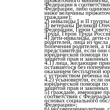
прожиточного минимума, 
Федерации в соответстви
Федерации, либо одинок
ниже величины прожиточ
граждане);
2) инвалиды I и II группы
3) ветераны Великой Оте
Федерации, Герои Советс
Труда, Герои Труда Росс
4) дети-инвалиды, дети-с
родителей, лица из числа 
попечения родителей, а т
представители, если они
юридической помощи по в
защитой прав и законных 
4.1) лица, желающие при
оставшегося без попечени
оказанием бесплатной ю
с устройством ребенка на
4.2) усыновители, если о
юридической помощи по в
защитой прав и законных
5) граждане, имеющие п
соответствии с Федераль
основах социального обс
Федерации»;
6) несовершеннолетние, 