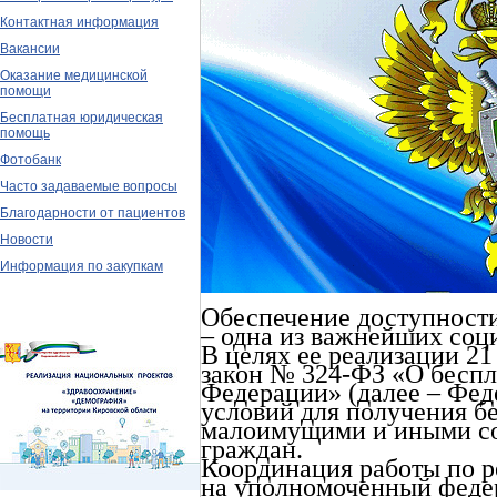
Контактная информация
Вакансии
Оказание медицинской
помощи
Бесплатная юридическая
помощь
Фотобанк
Часто задаваемые вопросы
Благодарности от пациентов
Новости
Информация по закупкам
Обеспечение доступност
– одна из важнейших соци
В целях ее реализации 21
закон № 324-ФЗ «О бесп
Федерации» (далее – Фед
условий для получения 
малоимущими и иными с
граждан.
Координация работы по р
на уполномоченный федер