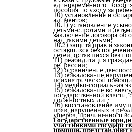
единовременного пособия
пособия по уходу за ребе
10) установление и оспар
алиментов;
10.1) установление усыно
детьми-сиротами и детьм
заключение договора об 
над такими детьми;
10.2) защита прав и зако
оставшихся без попечения
детей, оставшихся без по
11) реабилитация гражда
репрессий;
12) ограничение дееспос
13) обжалование нарушен
психиатрической помощи
14) медико-социальная эк
15) обжалование во внесу
государственной власти, 
должностных лиц;
16) восстановление иму
прав, нарушенных в резу
ущерба, причиненного вс
Государственные юриди
участниками государст
помощи, представляют в