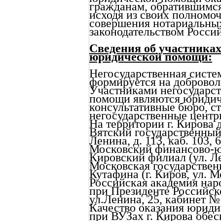
гражданам, обратившимся
исходя из своих полномо
совершения нотариальных
законодательством Росси
Сведения об участниках
юридической помощи:
Негосударственная сист
формируется на добровол
Участниками негосударс
помощи являются юридич
консультативные бюро, с
негосударственные цент
На территории г. Кирова
Вятский государственный 
Ленина, д. 113, каб. 103, 
Московский финансово-
Кировский филиал (ул. Лен
Московская государствен
Кутафина (г. Киров, ул. Мо
Российская академия нар
при Президенте Российск
ул.Ленина, 25, кабинет №
Качество оказания юрид
при ВУЗах г. Кирова обес