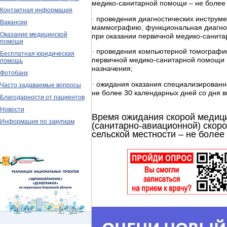
медико-санитарной помощи – не более 
Контактная информация
·
проведения диагностических инструме
Вакансии
маммографию, функциональная диагнос
Оказание медицинской
при оказании первичной медико-санита
помощи
·
проведения компьютерной томографии
Бесплатная юридическая
первичной медико-санитарной помощи в
помощь
назначения;
Фотобанк
·
ожидания оказания специализированн
Часто задаваемые вопросы
не более 30 календарных дней со дня 
Благодарности от пациентов
Новости
Время ожидания скорой медиц
Информация по закупкам
(санитарно-авиационной) скоро
сельской местности – не более 