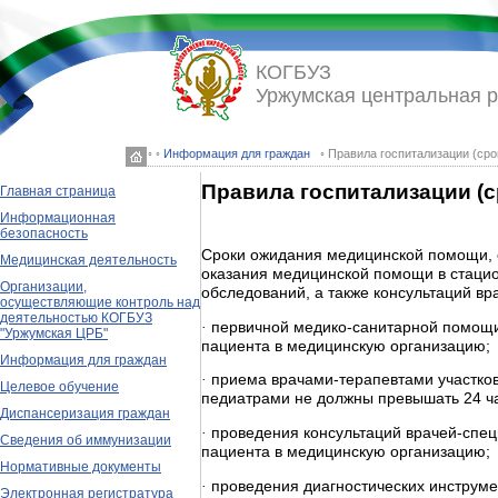
КОГБУЗ
Уржумская центральная 
◦ ◦
Информация для граждан
◦ Правила госпитализации (сро
Правила госпитализации (с
Главная страница
Информационная
безопасность
Сроки ожидания медицинской помощи, 
Медицинская деятельность
оказания медицинской помощи в стацио
Организации,
обследований, а также консультаций вр
осуществляющие контроль над
деятельностью КОГБУЗ
·
первичной медико-санитарной помощи
"Уржумская ЦРБ"
пациента в медицинскую организацию;
Информация для граждан
·
приема врачами-терапевтами участко
Целевое обучение
педиатрами не должны превышать 24 ч
Диспансеризация граждан
·
проведения консультаций врачей-спец
Сведения об иммунизации
пациента в медицинскую организацию;
Нормативные документы
·
проведения диагностических инструм
Электронная регистратура